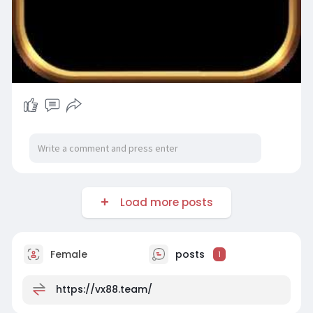
Load more posts
Female
posts
1
https://vx88.team/