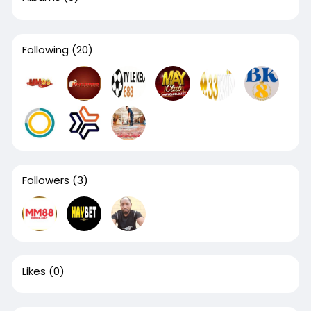
Following
(20)
Followers
(3)
Likes
(0)