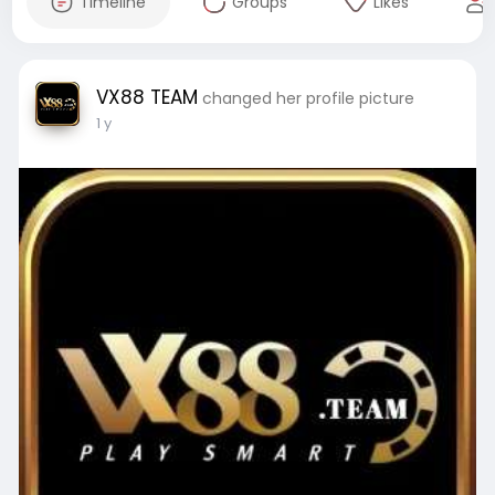
Timeline
Groups
Likes
VX88 TEAM
changed her profile picture
1 y