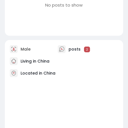
No posts to show
Male
posts
2
Living in China
Located in China