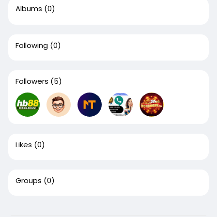
Albums
(0)
Following
(0)
Followers
(5)
Likes
(0)
Groups
(0)