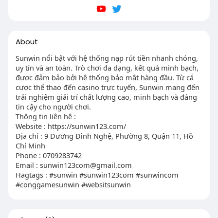
About
Sunwin nổi bật với hệ thống nạp rút tiền nhanh chóng,
uy tín và an toàn. Trò chơi đa dạng, kết quả minh bạch,
được đảm bảo bởi hệ thống bảo mật hàng đầu. Từ cá
cược thể thao đến casino trực tuyến, Sunwin mang đến
trải nghiệm giải trí chất lượng cao, minh bạch và đáng
tin cậy cho người chơi.
Thông tin liên hệ :
Website : https://sunwin123.com/
Địa chỉ : 9 Dương Đình Nghệ, Phường 8, Quận 11, Hồ
Chí Minh
Phone : 0709283742
Email :
sunwin123com@gmail.com
Hagtags : #sunwin #sunwin123com #sunwincom
#conggamesunwin #websitsunwin