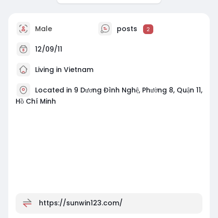
Male
posts
2
12/09/11
Living in Vietnam
Located in 9 Dương Đình Nghệ, Phường 8, Quận 11,
Hồ Chí Minh
https://sunwin123.com/