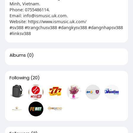
Minh, Vietnam.
Phone: 0755486114.
Email:
info@ismusic.uk.com
.
Website: https://www.ismusic.uk.com/
#sv388 #trangchusv388 #dangkysv388 #dangnhapsv388
#linksv388
Albums
(0)
Following
(20)