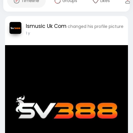
Timeline
Groups
Likes
Ismusic Uk Com
changed his profile picture
1 y