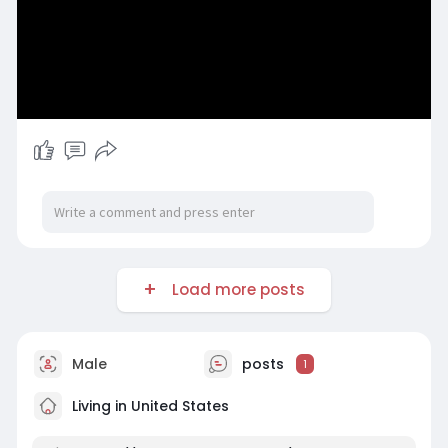
Load more posts
Male
posts
1
Living in United States