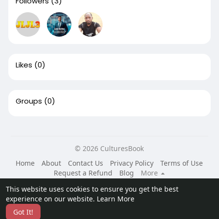
Followers
(3)
Likes
(0)
Groups
(0)
© 2026 CulturesBook
Home
About
Contact Us
Privacy Policy
Terms of Use
Request a Refund
Blog
More
Language
This website uses cookies to ensure you get the best
experience on our website.
Learn More
Got It!