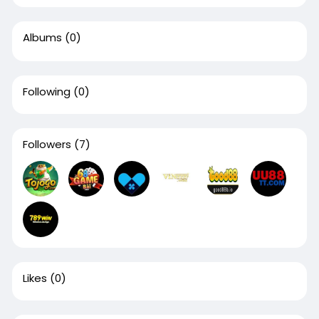
Albums
(0)
Following
(0)
Followers
(7)
Likes
(0)