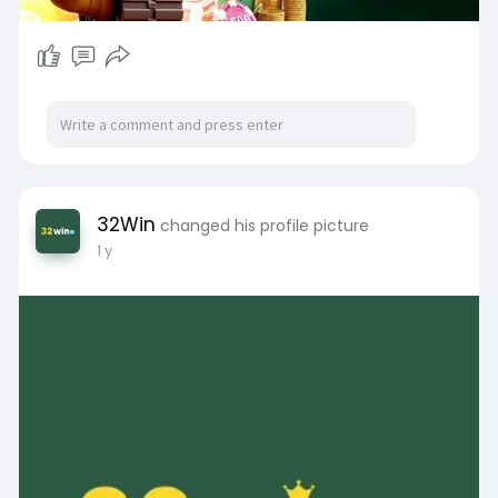
32Win
changed his profile picture
1 y