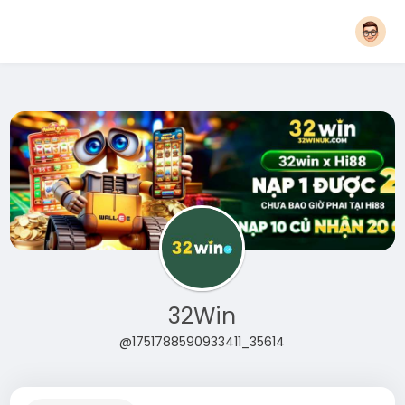
32Win
@1751788590933411_35614