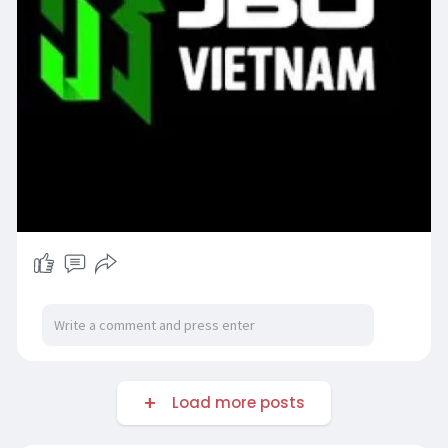
Load more posts