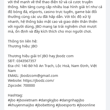
với thế mạnh về thể thao điện tử và cá cược truyền
thống. Nền tảng cung cấp nhiều loại hình giải trí như cá
độ bóng đá, eSports, casino trực tuyến, game bài đổi
thưởng cùng các ưu đãi hấp dẫn. Với tốc độ xử lý
nhanh, hệ thống bảo mật cao và giao diện thân thiện
với người dùng, JBO mang lại trải nghiệm chơi mượt
mà, ổn định và đầy kích thích cho mọi người chơi.
Thông tin liên hệ:
Thương hiệu: JBO
Thương hiệu giải trí JBO hay Jbodz com
SĐT: 0343567357
Địa chỉ: 140 Bờ hồ An Trạch, Lộc Hoà, Nam Định, Việt
Nam
EMAIL:
Jbodzcom@gmail.com
Website: https://jbodz.com/
Zipcode: 700000
Hashtag:
#jbo #jbovietnam #dangkyjbo #dangnhapjbo
#khuyenmaijbo #jbobetting #jboesports #jboonline