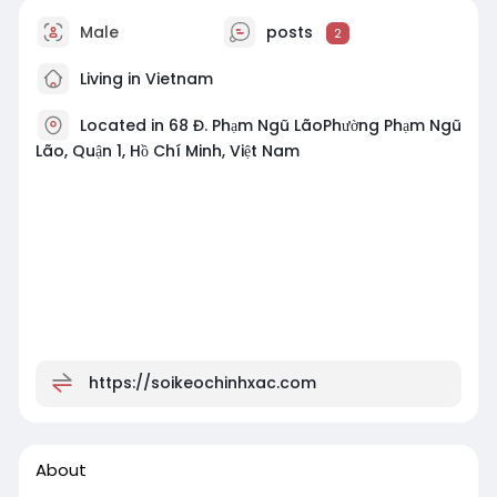
Male
posts
2
Living in Vietnam
Located in 68 Đ. Phạm Ngũ LãoPhường Phạm Ngũ
Lão, Quận 1, Hồ Chí Minh, Việt Nam
https://soikeochinhxac.com
About