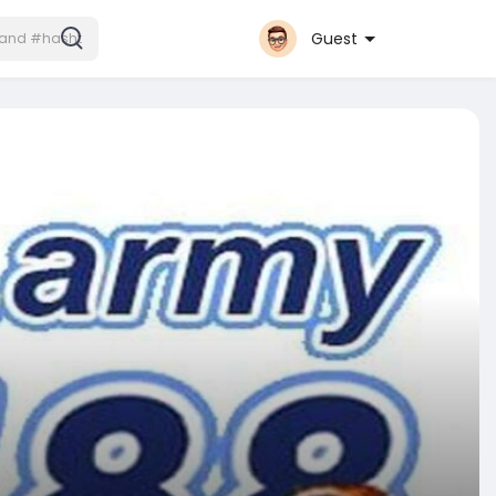
Guest