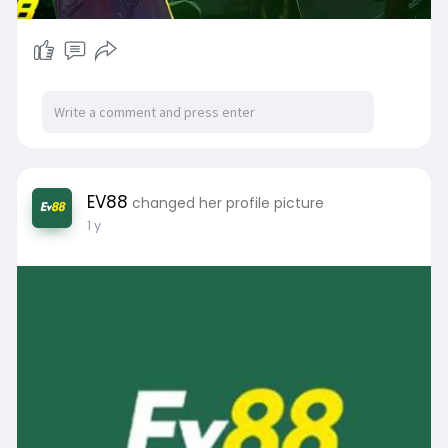
EV88
changed her profile picture
1 y