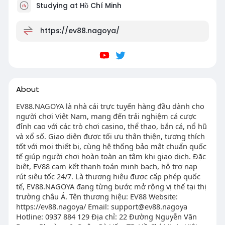
Studying at Hồ Chí Minh
https://ev88.nagoya/
About
EV88.NAGOYA là nhà cái trực tuyến hàng đầu dành cho
người chơi Việt Nam, mang đến trải nghiệm cá cược
đỉnh cao với các trò chơi casino, thể thao, bắn cá, nổ hũ
và xổ số. Giao diện được tối ưu thân thiện, tương thích
tốt với mọi thiết bị, cùng hệ thống bảo mật chuẩn quốc
tế giúp người chơi hoàn toàn an tâm khi giao dịch. Đặc
biệt, EV88 cam kết thanh toán minh bạch, hỗ trợ nạp
rút siêu tốc 24/7. Là thương hiệu được cấp phép quốc
tế, EV88.NAGOYA đang từng bước mở rộng vị thế tại thị
trường châu Á. Tên thương hiệu: EV88 Website:
https://ev88.nagoya/ Email:
support@ev88.nagoya
Hotline: 0937 884 129 Địa chỉ: 22 Đường Nguyễn Văn