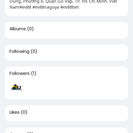
Dung, Phường 6, Quận Gò Vấp, TP. Hồ Chí Minh, Việt
Nam#ev88 #ev88nagoya #ev88bet
Albums
(0)
Following
(0)
Followers
(1)
Likes
(0)