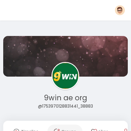
9win ae org
@1753970128831441_38883