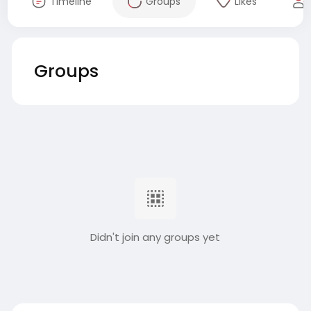
Timeline
Groups
Likes
Groups
Didn't join any groups yet