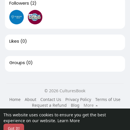
Followers
(2)
Likes
(0)
Groups
(0)
© 2026 CulturesBook
Home
About
Contact Us
Privacy Policy
Terms of Use
Request a Refund
Blog
More
Language
This website uses cookies to ensure you get the best
experience on our website.
Learn More
Got It!