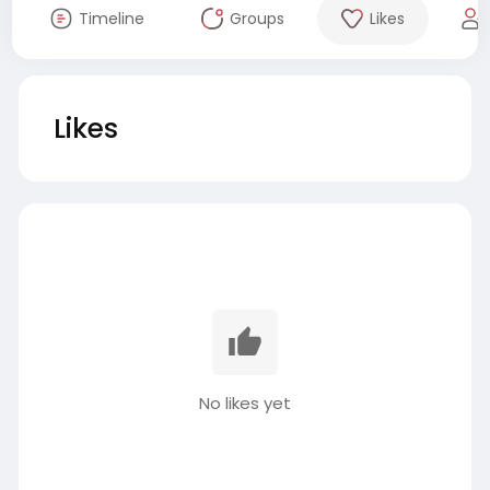
Timeline
Groups
Likes
Likes
No likes yet