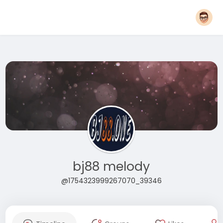
bj88 melody
@1754323999267070_39346