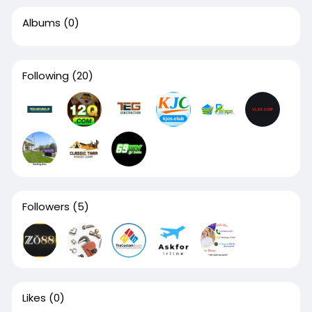
Albums
(0)
Following
(20)
Followers
(5)
Likes
(0)