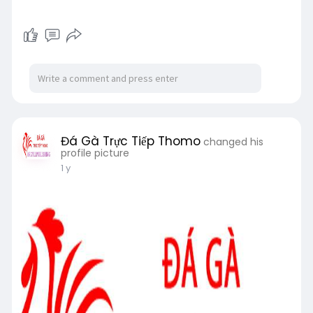
Đá Gà Trực Tiếp Thomo
changed his
profile picture
1 y