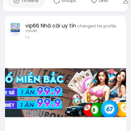
Timeline
Groups
Likes
vip66 Nhà cái uy tín
changed his profile
cover
1 y