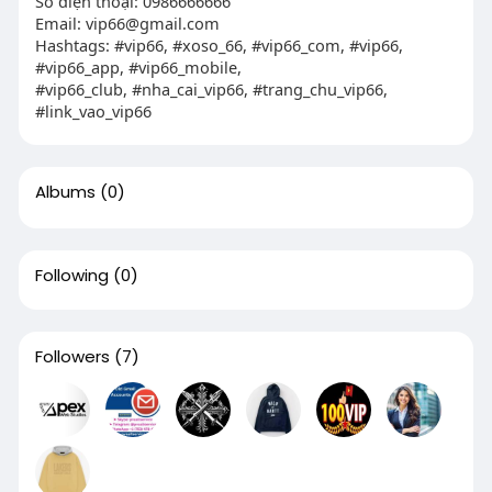
Số điện thoại: 0986666666
Email:
vip66@gmail.com
Hashtags: #vip66, #xoso_66, #vip66_com, #vip66,
#vip66_app, #vip66_mobile,
#vip66_club, #nha_cai_vip66, #trang_chu_vip66,
#link_vao_vip66
Albums
(0)
Following
(0)
Followers
(7)