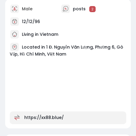
Male
posts
2
12/12/96
Living in Vietnam
Located in 1 Đ. Nguyễn Văn Lượng, Phường 6, Gò
Vấp, Hồ Chí Minh, Việt Nam
https://xx88.blue/