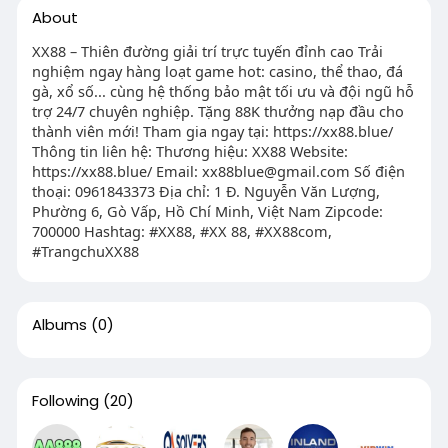
About
XX88 – Thiên đường giải trí trực tuyến đỉnh cao Trải
nghiệm ngay hàng loạt game hot: casino, thể thao, đá
gà, xổ số... cùng hệ thống bảo mật tối ưu và đội ngũ hỗ
trợ 24/7 chuyên nghiệp. Tặng 88K thưởng nạp đầu cho
thành viên mới! Tham gia ngay tại: https://xx88.blue/
Thông tin liên hệ: Thương hiệu: XX88 Website:
https://xx88.blue/ Email:
xx88blue@gmail.com
Số điện
thoại: 0961843373 Địa chỉ: 1 Đ. Nguyễn Văn Lượng,
Phường 6, Gò Vấp, Hồ Chí Minh, Việt Nam Zipcode:
700000 Hashtag: #XX88, #XX 88, #XX88com,
#TrangchuXX88
Albums
(0)
Following
(20)