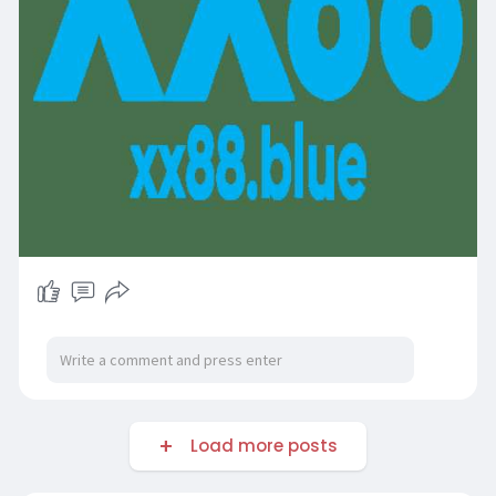
Load more posts