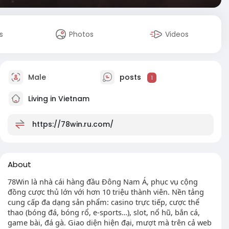
s
Photos
Videos
Male
posts
1
Living in Vietnam
https://78win.ru.com/
About
78Win là nhà cái hàng đầu Đông Nam Á, phục vụ cộng
đồng cược thủ lớn với hơn 10 triệu thành viên. Nền tảng
cung cấp đa dạng sản phẩm: casino trực tiếp, cược thể
thao (bóng đá, bóng rổ, e‑sports…), slot, nổ hũ, bắn cá,
game bài, đá gà. Giao diện hiện đại, mượt mà trên cả web