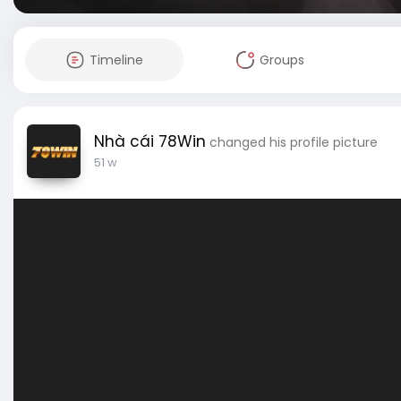
Timeline
Groups
Nhà cái 78Win
changed his profile picture
51 w