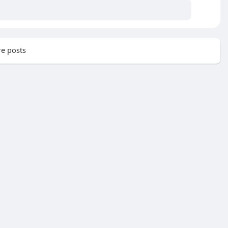
e posts