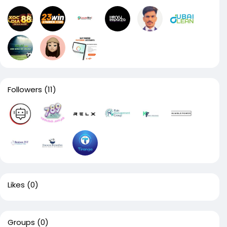
Followers
(11)
Likes
(0)
Groups
(0)