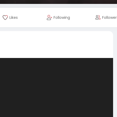
Likes
Following
Follower