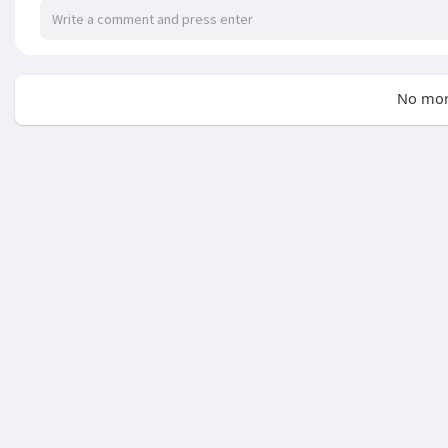
No mor