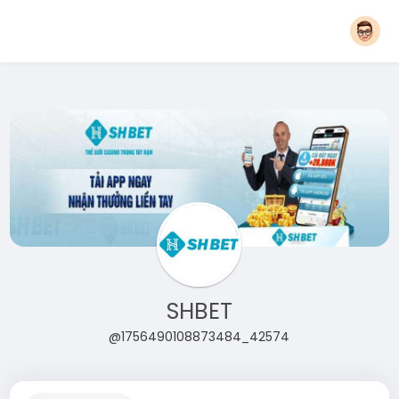
SHBET
@1756490108873484_42574