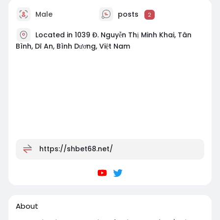
Male
posts
2
Located in 1039 Đ. Nguyễn Thị Minh Khai, Tân
Bình, Dĩ An, Bình Dương, Việt Nam
https://shbet68.net/
About