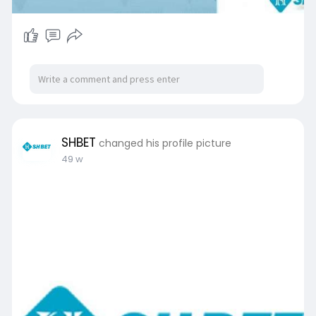
SHBET
changed his profile picture
49 w