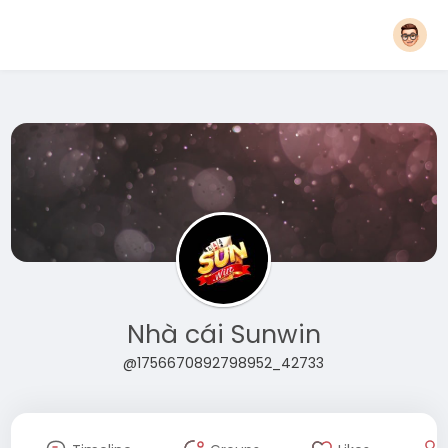
Nhà cái Sunwin
@1756670892798952_42733