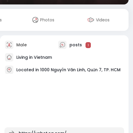
s
Photos
Videos
Male
posts
1
Living in Vietnam
Located in 1000 Nguyễn Văn Linh, Quận 7, TP. HCM