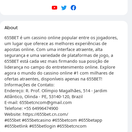
About
655BET é um cassino online popular entre os jogadores,
um lugar que oferece as melhores experiências de
apostas online. Com uma interface atraente, alta
segurança e uma variedade de plataformas de jogo, a
655BET está cada vez mais firmando sua posição de
liderança no campo do entretenimento online. Explore
agora o mundo do cassino online #1 com milhares de
ofertas atraentes, disponíveis apenas na 655BET!
Informações de Contato:
Endereço: R. Prof. Olímpio Magalhães, 514 - Jardim
Atlântico, Olinda - PE, 53140-120, Brazil
E-mail:
655betcncom@gmail.com
Telefone: +55 64996474900
Website: https://655bet.cn.com/
#655bet #655betcasino #655betcom #655betapp
#655betlink #655betlogin #655betcncom