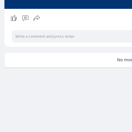
No mor