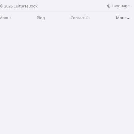
Language
© 2026 CulturesBook
About
Blog
Contact Us
More