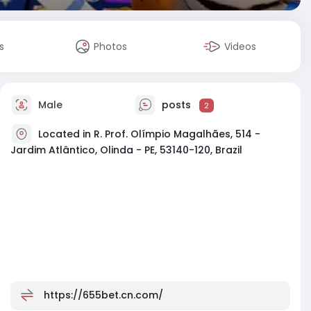
s
Photos
Videos
Male
posts
2
Located in R. Prof. Olímpio Magalhães, 514 -
Jardim Atlântico, Olinda - PE, 53140-120, Brazil
https://655bet.cn.com/