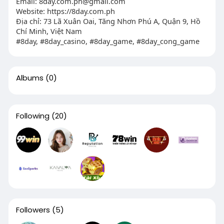
Email:
8day.com.ph@gmail.com
Website: https://8day.com.ph
Địa chỉ: 73 Lã Xuân Oai, Tăng Nhơn Phú A, Quận 9, Hồ
Chí Minh, Việt Nam
#8day, #8day_casino, #8day_game, #8day_cong_game
Albums
(0)
Following
(20)
Followers
(5)