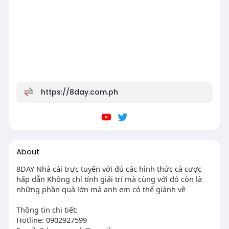
https://8day.com.ph
About
8DAY Nhà cái trực tuyến với đủ các hình thức cá cược
hấp dẫn Không chỉ tính giải trí mà cùng với đó còn là
những phần quà lớn mà anh em có thể giành về
Thông tin chi tiết:
Hotline: 0902927599