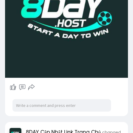
8DAY Cập Nhật Link Trang Chủ
changed