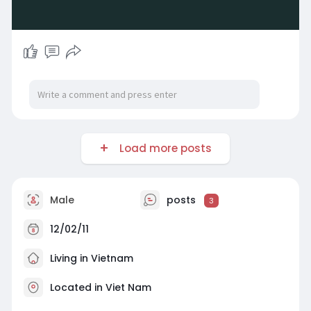
Load more posts
Male
posts
3
12/02/11
Living in Vietnam
Located in Viet Nam