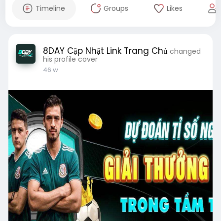
Timeline
Groups
Likes
8DAY Cập Nhật Link Trang Chủ
changed
his profile cover
46 w