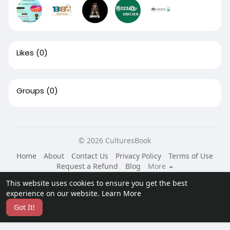
Likes
(0)
Groups
(0)
© 2026 CulturesBook
Home
About
Contact Us
Privacy Policy
Terms of Use
Request a Refund
Blog
More
Language
This website uses cookies to ensure you get the best
experience on our website.
Learn More
Got It!