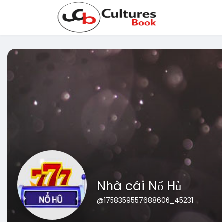
Nhà cái Nổ Hủ
@1758359557688606_45231