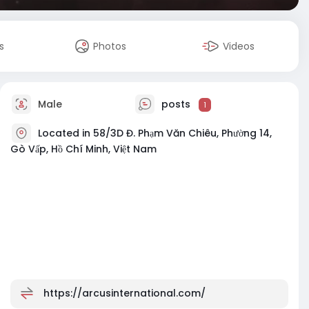
s
Photos
Videos
Male
posts
1
Located in 58/3D Đ. Phạm Văn Chiêu, Phường 14,
Gò Vấp, Hồ Chí Minh, Việt Nam
https://arcusinternational.com/