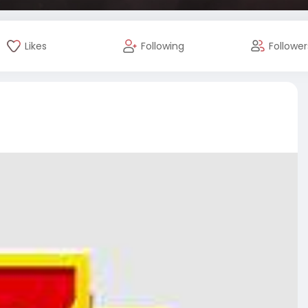
Likes
Following
Follower