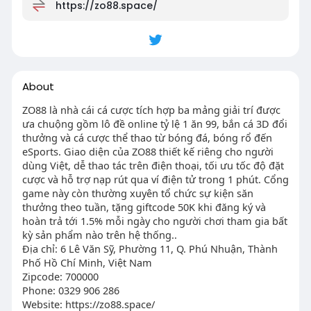
https://zo88.space/
About
ZO88 là nhà cái cá cược tích hợp ba mảng giải trí được
ưa chuộng gồm lô đề online tỷ lệ 1 ăn 99, bắn cá 3D đổi
thưởng và cá cược thể thao từ bóng đá, bóng rổ đến
eSports. Giao diện của ZO88 thiết kế riêng cho người
dùng Việt, dễ thao tác trên điện thoại, tối ưu tốc độ đặt
cược và hỗ trợ nạp rút qua ví điện tử trong 1 phút. Cổng
game này còn thường xuyên tổ chức sự kiện săn
thưởng theo tuần, tặng giftcode 50K khi đăng ký và
hoàn trả tới 1.5% mỗi ngày cho người chơi tham gia bất
kỳ sản phẩm nào trên hệ thống..
Địa chỉ: 6 Lê Văn Sỹ, Phường 11, Q. Phú Nhuận, Thành
Phố Hồ Chí Minh, Việt Nam
Zipcode: 700000
Phone: 0329 906 286
Website: https://zo88.space/