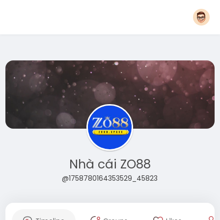
Nhà cái ZO88
@1758780164353529_45823