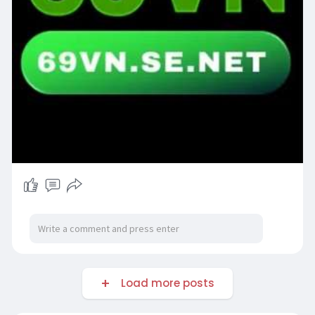
Load more posts