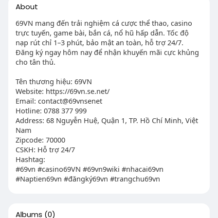
About
69VN mang đến trải nghiệm cá cược thể thao, casino
trực tuyến, game bài, bắn cá, nổ hũ hấp dẫn. Tốc độ
nạp rút chỉ 1–3 phút, bảo mật an toàn, hỗ trợ 24/7.
Đăng ký ngay hôm nay để nhận khuyến mãi cực khủng
cho tân thủ.
Tên thương hiệu: 69VN
Website: https://69vn.se.net/
Email: contact@69vnsenet
Hotline: 0788 377 999
Address: 68 Nguyễn Huệ, Quận 1, TP. Hồ Chí Minh, Việt
Nam
Zipcode: 70000
CSKH: Hỗ trợ 24/7
Hashtag:
#69vn #casino69VN #69vn9wiki #nhacai69vn
#Naptien69vn #đăngký69vn #trangchu69vn
Albums
(0)