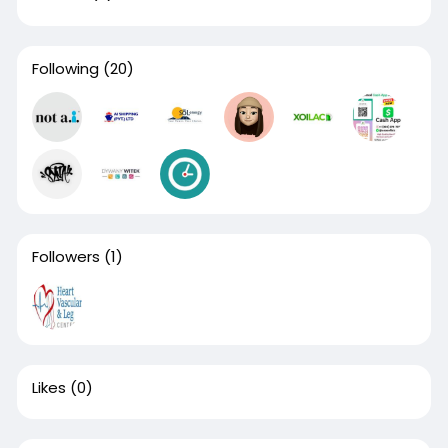
Following
(20)
Followers
(1)
Likes
(0)