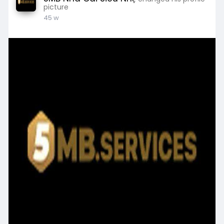
picture
45 w