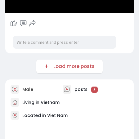
Load more posts
Male
posts
3
Living in Vietnam
Located in Viet Nam