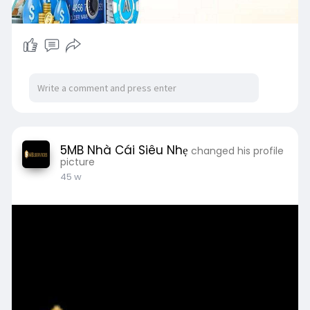
5MB Nhà Cái Siêu Nhẹ
changed his profile
picture
45 w