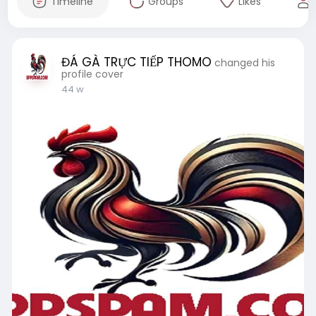
Timeline
Groups
Likes
ĐÁ GÀ TRỰC TIẾP THOMO
changed his
profile cover
44 w