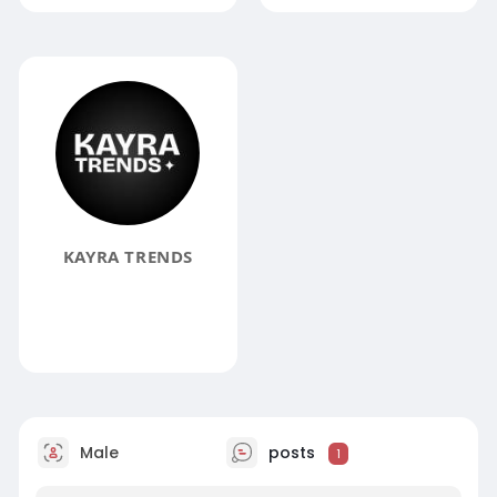
KAYRA TRENDS
Male
posts
1