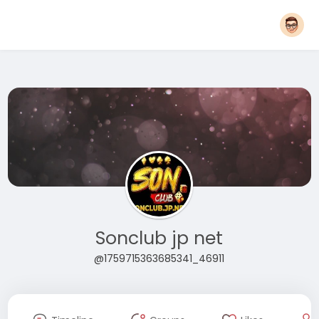
Sonclub jp net
@1759715363685341_46911