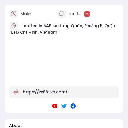
Male
posts
2
Located in 546 Lạc Long Quân, Phường 5, Quận
11, Hồ Chí Minh, Vietnam
https://zx88-vn.com/
About