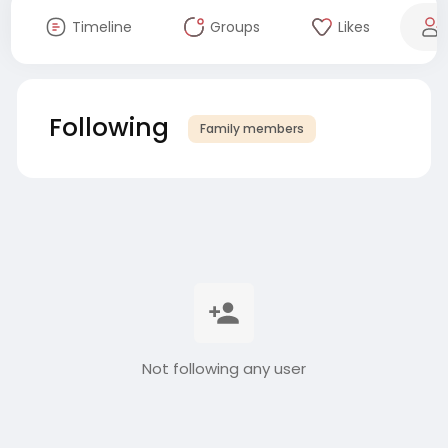
Timeline
Groups
Likes
Following
Family members
Not following any user