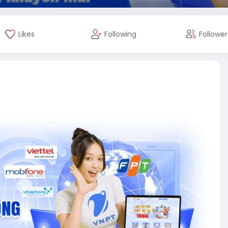
Likes
Following
Follower