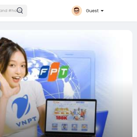
Guest