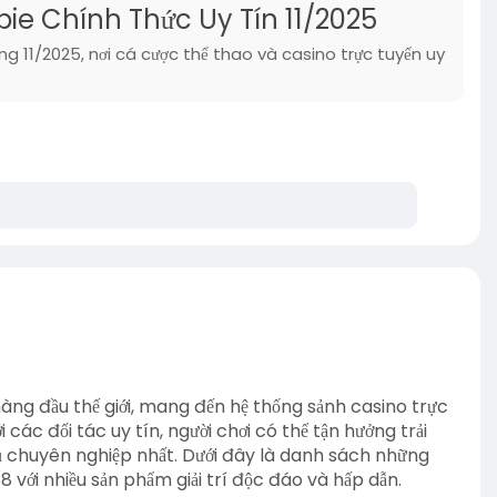
e Chính Thức Uy Tín 11/2025
11/2025, nơi cá cược thể thao và casino trực tuyến uy
ng đầu thế giới, mang đến hệ thống sảnh casino trực
 các đối tác uy tín, người chơi có thể tận hưởng trải
ụ chuyên nghiệp nhất. Dưới đây là danh sách những
với nhiều sản phẩm giải trí độc đáo và hấp dẫn.