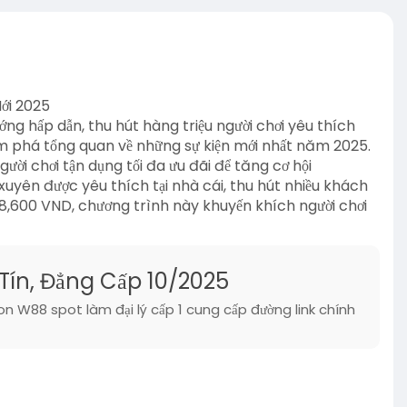
ới 2025
g hấp dẫn, thu hút hàng triệu người chơi yêu thích
hám phá tổng quan về những sự kiện mới nhất năm 2025.
ời chơi tận dụng tối đa ưu đãi để tăng cơ hội
 xuyên được yêu thích tại nhà cái, thu hút nhiều khách
8,600 VND, chương trình này khuyến khích người chơi
Tín, Đẳng Cấp 10/2025
on W88 spot làm đại lý cấp 1 cung cấp đường link chính