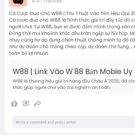
41 w
- Translate
Cá Cược Đua Chó W88 | Thủ Thuật Vào Tiền Hiệu Quả 2
Cá cược đua chó W88 là hình thức giải trí đầy tốc độ c
người chơi. Tại W88, bạn sẽ được đắm mình trong sân ch
Đồng thời mọi khoảnh khắc đều tràn ngập sự hồi hộp. Mỗi
nhạy cũng hư áp dụng chiến thuật thông minh từ đó tăn
như dự đoán chó thắng, theo cặp, dự đoán thứ hạng…, ng
toàn bộ lợi nhuận.
W88 | Link Vào W 88 Bản Mobie Uy 
W88 là thương hiệu giải trí hàng đầu Châu Á 2025, đã ch
thức giúp người chơi vào trải nghiệm an toàn.