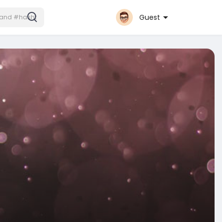
Guest