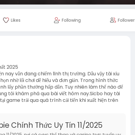
Likes
Following
Follower
hất 2025
n nay vẫn đang chiếm lĩnh thị trường. Dẫu vậy tài xỉu
họn nhờ lối chơi dễ hiểu và đơn giản. Trong hình thức
iành lấy phần thưởng hấp dẫn. Tuy nhiên làm thế nào để
g tôi khám phá qua bài viết hôm nay.Sicbo hay tài
ại game trải qua quá trình cải tiến khi xuất hiện trên
e Chính Thức Uy Tín 11/2025
11/2025, nơi cá cược thể thao và casino trực tuyến uy