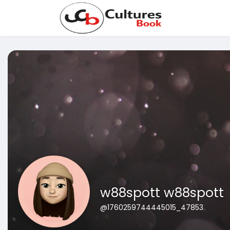
w88spott w88spott
@1760259744445015_47853