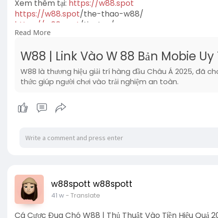
Xem thêm tại:
https://w88.spot
https://w88.spot
/the-thao-w88/
https://w88.spot
/tin-tuc/
Read More
#w88
,
#w88_game
,
#w88_casino
,
#w88_nha_cai
W88 | Link Vào W 88 Bản Mobie Uy 
W88 là thương hiệu giải trí hàng đầu Châu Á 2025, đã ch
thức giúp người chơi vào trải nghiệm an toàn.
w88spott w88spott
41 w
- Translate
Cá Cược Đua Chó W88 | Thủ Thuật Vào Tiền Hiệu Quả 2