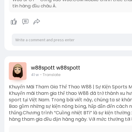
tín hàng đầu châu Á.
w88spott w88spott
41 w
- Translate
Khuyến Mãi Tham Gia Thể Thao W88 | Sự Kiện Sports M
Khuyến mãi tham gia thể thao W88 đã trở thành xu hướn
sport tại Việt Nam. Trong bài viết này, chúng ta sẽ k
Bao gồm những sự kiện nóng bỏng, hấp dẫn đến cách ngư
thắng.Chương trình “Cuồng nhiệt BTi” là sự kiện thường
hàng tham gia đều đặn hàng ngày. Với mức thưởng tới