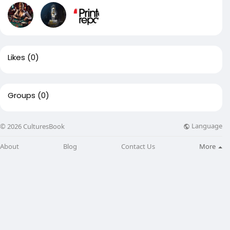
Likes
(0)
Groups
(0)
Language
© 2026 CulturesBook
About
Blog
Contact Us
More