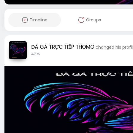
Timeline
Groups
ĐÁ GÀ TRỰC TIẾP THOMO
changed his profi
42 w