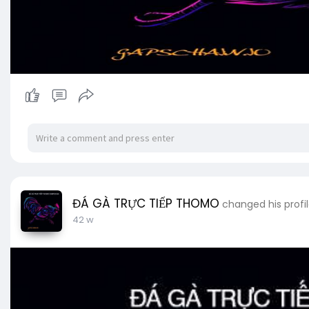
ĐÁ GÀ TRỰC TIẾP THOMO
changed his profil
42 w