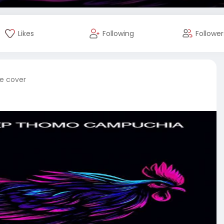
Likes
Following
Follower
le cover