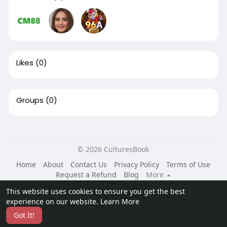
Likes
(0)
Groups
(0)
© 2026 CulturesBook
Home
About
Contact Us
Privacy Policy
Terms of Use
Request a Refund
Blog
More
Language
This website uses cookies to ensure you get the best
experience on our website.
Learn More
Got It!