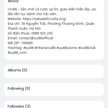
About
UU88 – Sân chơi cá cược uy tín, giao diện hiện đại, ưu
đãi liên tục dành cho hội viên.
Website: https://sabadellcruilla.org/
Địa chỉ: 78 Nguyễn Trãi, Phường Thượng Đình, Quận
Thanh Xuân, Hà Nội
Số điện thoại: 0989 925 256
Email: contact@uu88official
Mã ZIP: 100000
Hashtag: #uu88 #nhacaicu88 #uu88casino #uu88club
#uu88_com
Albums
(0)
Following
(0)
Followers
(3)