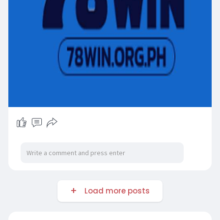
Load more posts