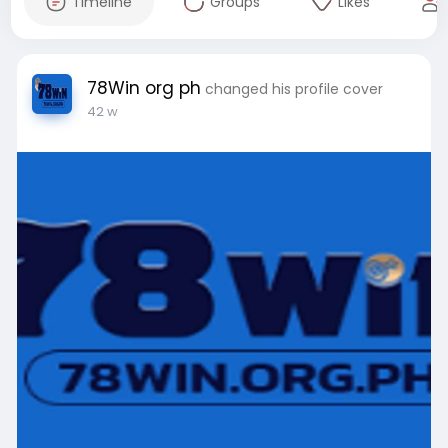
Timeline
Groups
Likes
78Win org ph
changed his profile cover
42 w