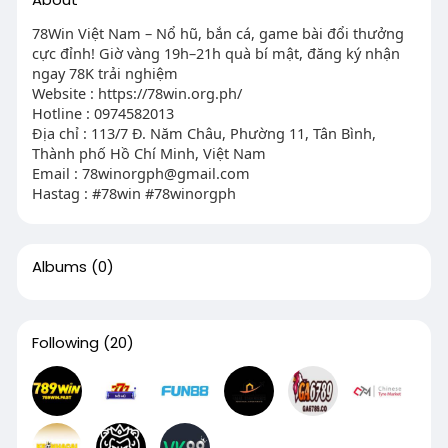
78Win Việt Nam – Nổ hũ, bắn cá, game bài đổi thưởng
cực đỉnh! Giờ vàng 19h–21h quà bí mật, đăng ký nhận
ngay 78K trải nghiệm
Website : https://78win.org.ph/
Hotline : 0974582013
Địa chỉ : 113/7 Đ. Năm Châu, Phường 11, Tân Bình,
Thành phố Hồ Chí Minh, Việt Nam
Email :
78winorgph@gmail.com
Hastag : #78win #78winorgph
Albums
(0)
Following
(20)