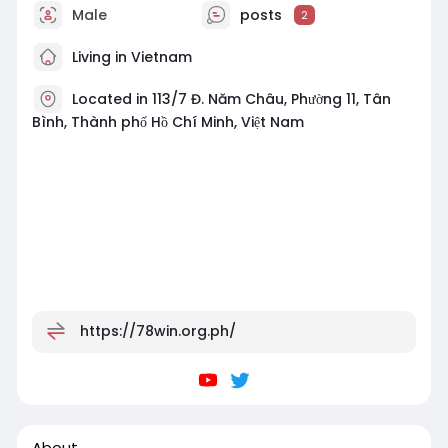
Male
posts
2
Living in Vietnam
Located in 113/7 Đ. Năm Châu, Phường 11, Tân
Bình, Thành phố Hồ Chí Minh, Việt Nam
https://78win.org.ph/
About