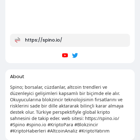
https://spino.io/
About
Spino; borsalar, cüzdanlar, altcoin trendleri ve
düzenleyici gelişimleri kapsamlı bir biçimde ele alır.
Okuyucularına blokzincir teknolojisinin fırsatlarını ve
risklerini sade bir dille aktararak bilinçli karar almaya
destek olur. Türkiye perspektifiyle global kripto
sahnesini de takip eder. web sitesi: https://spino.io/
#Spino #spino.io #KriptoPara #Blokzincir
#KriptoHaberleri #AltcoinAnaliz #KriptoYatırım