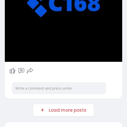
Load more posts