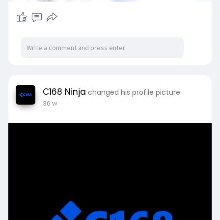
C168 Ninja
changed his profile picture
36 w