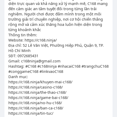
diện trực quan và khả năng xử lý mạnh mẽ, C168 mang
đến cảm giác an tâm tuyệt đối trong từng lần trải
nghiệm. Người chơi được đắm mình trong một môi
trường giải trí chuyên nghiệp, nơi cơ hội chiến thắng
rộng mở và cảm xúc thăng hoa luôn hiện diện trong
từng khoảnh khắc
Thông tin thêm:
Website: https://c168.ninja/
Địa chỉ: 52 Lê Văn Việt, Phường Hiệp Phú, Quận 9, TP.
Hồ Chí Minh
SĐT: 0972685431
Gmail:
c168ninja@gmail.com
Hashtag: #C168 #c168ninja #nhacaiC168 #trangchuC168
#conggameC168 #linkvaoC168
Danh mục:
https://c168.ninja/khuyen-mai-c168/
https://c168.ninja/casino-c168/
https://c168.ninja/the-thao-c168/
https://c168.ninja/game-bai-c168/
https://c168.ninja/no-hu-c168/
https://c168.ninja/ban-ca-c168/
https://c168.ninja/tin-tuc/