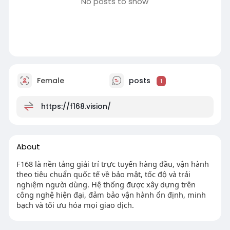
No posts to show
Female
posts
1
https://f168.vision/
About
F168 là nền tảng giải trí trực tuyến hàng đầu, vận hành
theo tiêu chuẩn quốc tế về bảo mật, tốc độ và trải
nghiệm người dùng. Hệ thống được xây dựng trên
công nghệ hiện đại, đảm bảo vận hành ổn định, minh
bạch và tối ưu hóa mọi giao dịch.