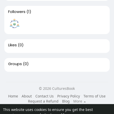
Followers
(1)
Likes
(0)
Groups
(0)
© 2026 CulturesBook
Home
About
Contact Us
Privacy Policy
Terms of Use
Request a Refund
Blog
More
Language
This website uses cookies to ensure you get the best