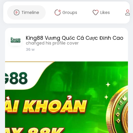
Timeline
Groups
Likes
King88 Vương Quốc Cá Cược Đỉnh Cao
changed his profile cover
36 w