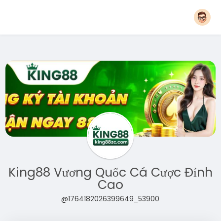
King88 Vương Quốc Cá Cược Đỉnh
Cao
@1764182026399649_53900