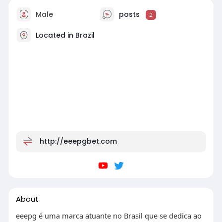
Male
posts
2
Located in Brazil
http://eeepgbet.com
About
eeepg é uma marca atuante no Brasil que se dedica ao