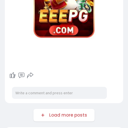
Load more posts