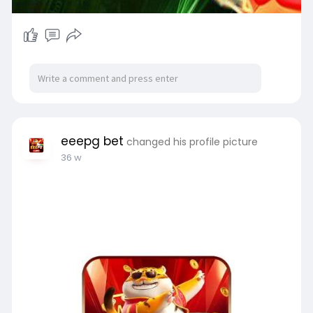
eeepg bet
changed his profile picture
36 w