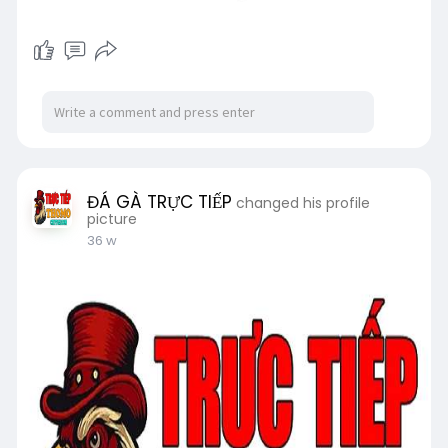
ĐÁ GÀ TRỰC TIẾP
changed his profile
picture
36 w