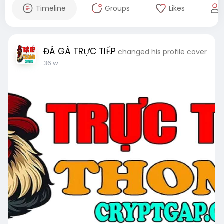
Timeline
Groups
Likes
ĐÁ GÀ TRỰC TIẾP
changed his profile cover
36 w