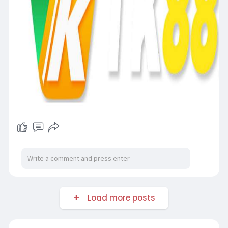
Load more posts