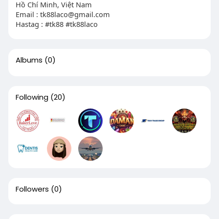
Hồ Chí Minh, Việt Nam
Email :
tk88laco@gmail.com
Hastag : #tk88 #tk88laco
Albums
(0)
Following
(20)
Followers
(0)