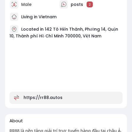
Male
posts
2
Living in Vietnam
Located in 142 Tô Hiến Thành, Phường 14, Quận
10, Thành phố Hồ Chí Minh 700000, Việt Nam
https://rr88.autos
About
RR88 là nền tảng giải trí trực tuyến hàng đầu tại châu Á,