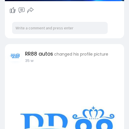
RR88 autos
changed his profile picture
35 w