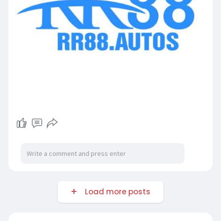
Load more posts