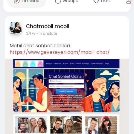
Timeline
Groups
Likes
Chatmobil mobil
34 w
- Translate
Mobil chat sohbet odaları.
https://www.gevezeyeri.com/mobil-chat/