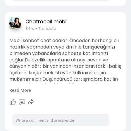
Chatmobil mobil
34 w
- Translate
Mobil sohbet chat odaları.Önceden herhangi bir
hazırlık yapmadan veya kiminle tanışacağınızı
bilmeden yabancılarla sohbete katılmanızı
sağlar.Bu özellik, spontane olmayı seven ve
dünyanın dört bir yanından insanların farklı bakış
açılarını keşfetmek isteyen kullanıcılar için
mükemmeldir.Düşündürücü tartışmalara katılın
veya sadece rahat bir mobil sohbetin tadını
Read More
çıkarın.
https://www.gevezeyeri.com/mobil/