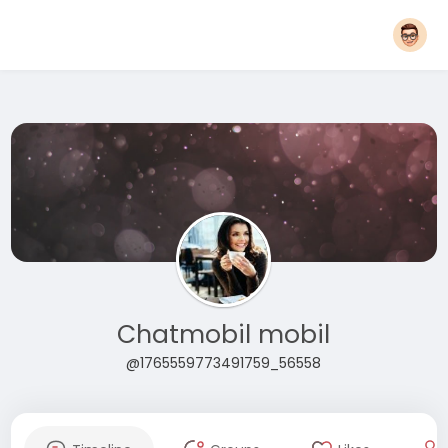
Chatmobil mobil
@1765559773491759_56558