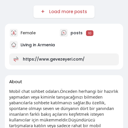
Load more posts
Female
posts
10
Living in Armenia
https://www.gevezeyeri.com/
About
Mobil chat sohbet odaları.Önceden herhangi bir hazırlık
yapmadan veya kiminle tanışacağınızı bilmeden
yabancılarla sohbete katılmanızı sağlar.Bu özellik,
spontane olmayı seven ve dünyanın dört bir yanından
insanların farklı bakış açılarını keşfetmek isteyen
kullanıcılar için mükemmeldir.Düşündürücü
tartışmalara katılın veya sadece rahat bir mobil