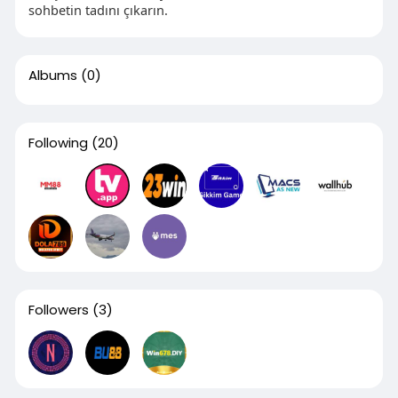
sohbetin tadını çıkarın.
Albums
(0)
Following
(20)
Followers
(3)