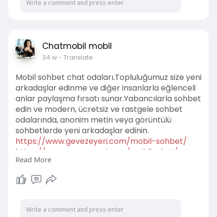
Chatmobil mobil
34 w
- Translate
Mobil sohbet chat odaları.Topluluğumuz size yeni
arkadaşlar edinme ve diğer insanlarla eğlenceli
anlar paylaşma fırsatı sunar.Yabancılarla sohbet
edin ve modern, ücretsiz ve rastgele sohbet
odalarında, anonim metin veya görüntülü
sohbetlerde yeni arkadaşlar edinin.
https://www.gevezeyeri.com/mobil-sohbet/
https://www.gevezeyeri.com/mobil-chat/
Read More
https://www.gevezeyeri.com/mobilsohbet/
https://www.gevezeyeri.com/mobil/