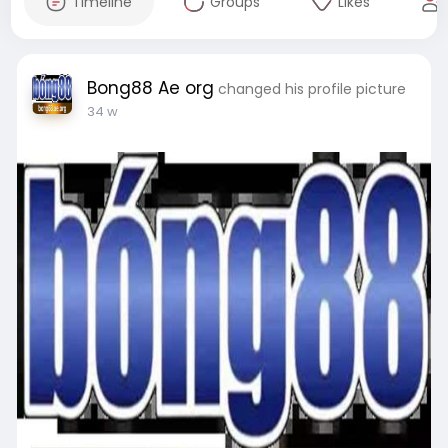
Timeline
Groups
Likes
Bong88 Ae org
changed his profile picture
34 w