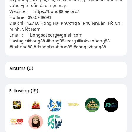
vững vị trí dẫn đầu hiện nay.
Website : https://bong88.ae.org/
Hotline : 0986748693
Địa chỉ : 127 Đ. Hồng Hà, Phường 9, Phú Nhuận, Hồ Chí
Minh, Việt Nam
Email :
bong88aeorg@gmail.com
Hastag : #bong88 #bong88aeorg #linkvaobong88
#taibong88 #dangnhapbong88 #dangkybong88
Albums
(0)
Following
(19)