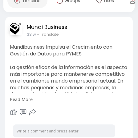
Timeline
Groups
Likes
Mundi Business
33 w
- Translate
Mundibusiness Impulsa el Crecimiento con
Gestión de Datos para PYMES
La gestión eficaz de la información es el aspecto
más importante para mantenerse competitivo
en el cambiante mundo empresarial actual. En
muchas pequeñas y medianas empresas, la
desorganización, el análisis insuficiente y el uso
Read More
ineficaz de los datos suelen provocar un
crecimiento lento y la pérdida de oportunidades.
https://justpaste.it/dur9l