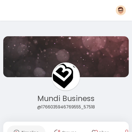
Mundi Business
@1766035946769555_57518