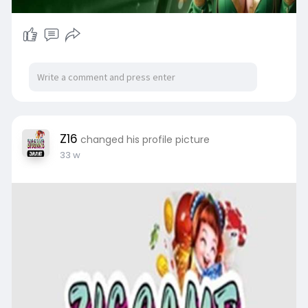
Z16
changed his profile picture
33 w