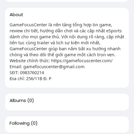
About
GameFocusCenter là nền tảng tổng hợp tin game,
review chi tiết, hướng dẫn chơi và các cập nhật eSports
dành cho mọi game thủ. Với nội dung rõ ràng, cập nhật
liên tục cùng trailer và lịch sự kiện mới nhất,
GameFocusCenter giúp bạn nắm bắt xu hướng nhanh
chóng và theo dõi thế giới game một cách trọn vẹn.
Website chính thức: https://gamefocuscenter.com/
Email:
gamefocuscenter@gmail.com
SĐT: 0983760214
Địa chỉ: 256/11B Đ. P
Albums
(0)
Following
(0)