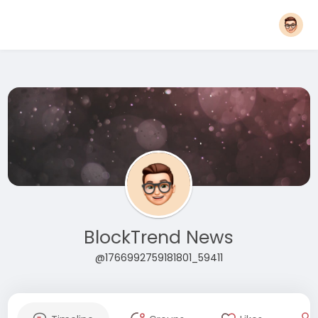
BlockTrend News
@1766992759181801_59411