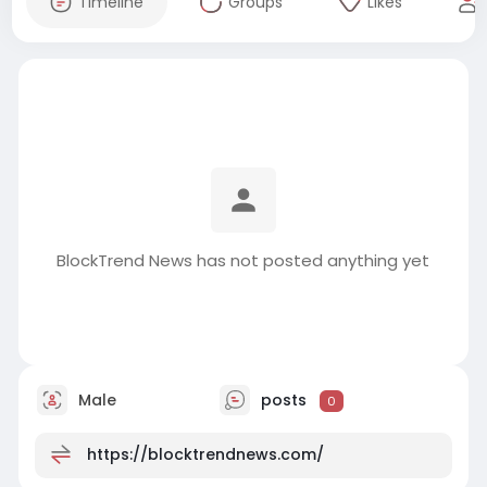
Timeline
Groups
Likes
BlockTrend News has not posted anything yet
Male
posts
0
https://blocktrendnews.com/