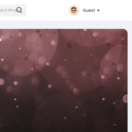
Guest