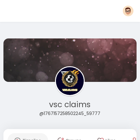
vsc claims
@1767157258502245_59777