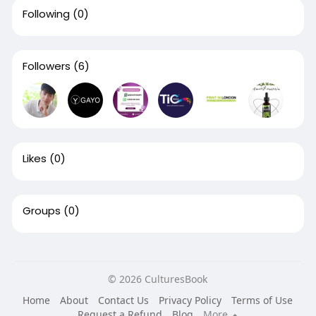
Following
(0)
Followers
(6)
Likes
(0)
Groups
(0)
© 2026 CulturesBook
Home
About
Contact Us
Privacy Policy
Terms of Use
Request a Refund
Blog
More